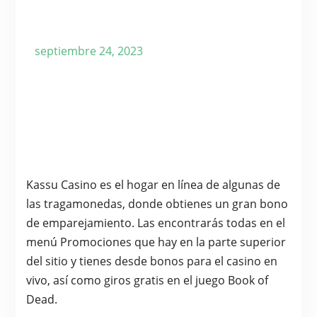
CODE
septiembre 24, 2023
ALICANTE CASINO CODIGO
PROMOCIONAL Y BONUS CODE
Kassu Casino es el hogar en línea de algunas de
las tragamonedas, donde obtienes un gran bono
de emparejamiento. Las encontrarás todas en el
menú Promociones que hay en la parte superior
del sitio y tienes desde bonos para el casino en
vivo, así como giros gratis en el juego Book of
Dead.
TRAGAPERRAS EN LÍNEA: ¡DESCUBRE