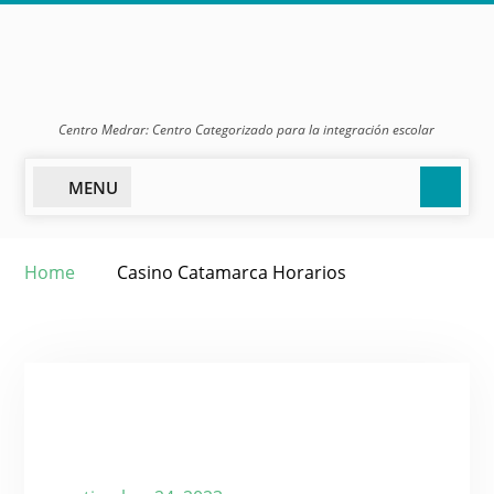
Skip
to
content
Centro Medrar: Centro Categorizado para la integración escolar
Searc
MENU
Home
Casino Catamarca Horarios
CASINO CATAMARCA
HORARIOS