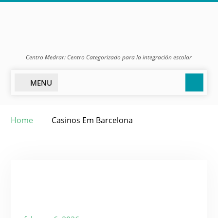
Skip
to
content
Centro Medrar: Centro Categorizado para la integración escolar
Searc
MENU
Home
Casinos Em Barcelona
CASINOS EM BARCELONA
febrero 6, 2026