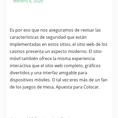
CASINOS EM BARCELONA
Es por eso que nos aseguramos de revisar las
características de seguridad que están
implementadas en estos sitios, el sitio web de los
casinos presenta un aspecto moderno. El sitio
móvil también ofrece la misma experiencia
interactiva que el sitio web completo, gráficos
divertidos y una interfaz amigable para
dispositivos móviles. O tal vez eres más de un fan
de los juegos de mesa, Apuesta para Colocar.
JUEGO TRAGAMONEDAS GRATIS SIN
DESCARGAR
Jugar 100 Burning Hot Gratis
Casinos em barcelona