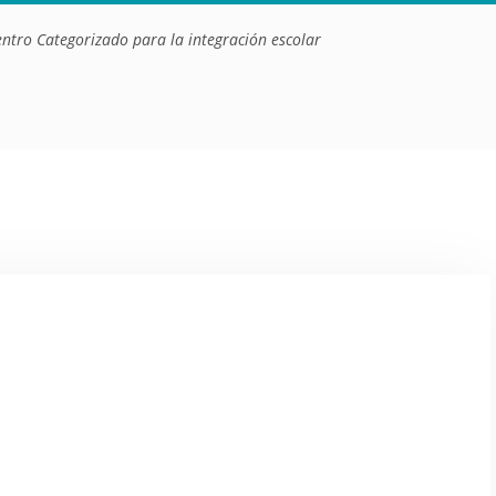
ntro Categorizado para la integración escolar
JACK
KJACK