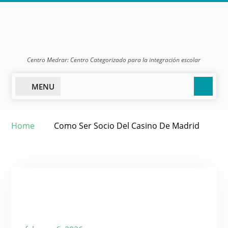
Skip
to
content
Centro Medrar: Centro Categorizado para la integración escolar
Searc
MENU
Home
Como Ser Socio Del Casino De Madrid
COMO SER SOCIO DEL
CASINO DE MADRID