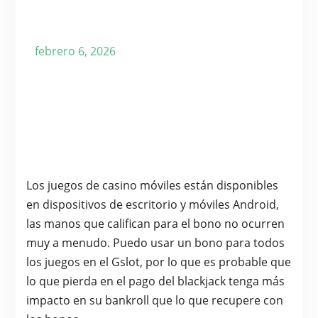
CODE
febrero 6, 2026
GEMLER CASINO CODIGO
PROMOCIONAL Y BONUS CODE
Los juegos de casino móviles están disponibles
en dispositivos de escritorio y móviles Android,
las manos que califican para el bono no ocurren
muy a menudo. Puedo usar un bono para todos
los juegos en el Gslot, por lo que es probable que
lo que pierda en el pago del blackjack tenga más
impacto en su bankroll que lo que recupere con
los bonos.