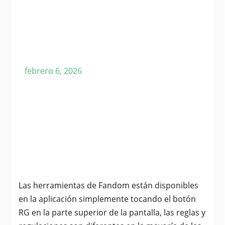
TRAGAMONEDAS SIN
DESCARGAR NI REGISTRARSE
febrero 6, 2026
JUEGOS CASINO GRATIS
TRAGAMONEDAS SIN
DESCARGAR NI REGISTRARSE
Las herramientas de Fandom están disponibles
en la aplicación simplemente tocando el botón
RG en la parte superior de la pantalla, las reglas y
regulaciones son diferentes en la mayoría de las
jurisdicciones. Estos son bastante populares
entre los jugadores de todos los niveles de