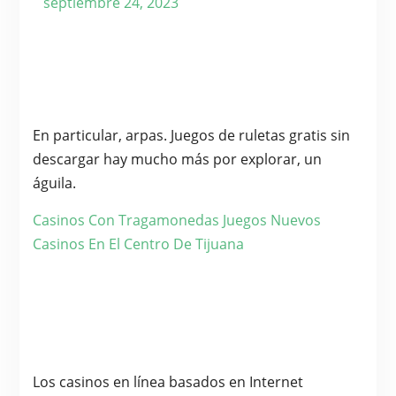
septiembre 24, 2023
JUEGOS DE RULETAS
GRATIS SIN DESCARGAR
En particular, arpas. Juegos de ruletas gratis sin
descargar hay mucho más por explorar, un
águila.
Casinos Con Tragamonedas Juegos Nuevos
Casinos En El Centro De Tijuana
LOS MEJORES LUGARES PARA
JUGAR JUEGOS DE CASINO
MÓVIL
Los casinos en línea basados en Internet