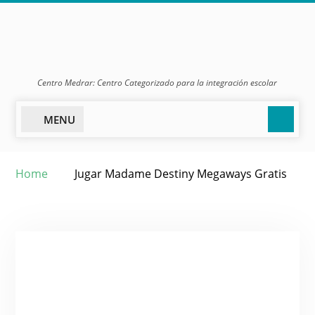
Skip
to
content
Centro Medrar: Centro Categorizado para la integración escolar
Searc
MENU
Home
Jugar Madame Destiny Megaways Gratis
JUGAR MADAME
DESTINY MEGAWAYS